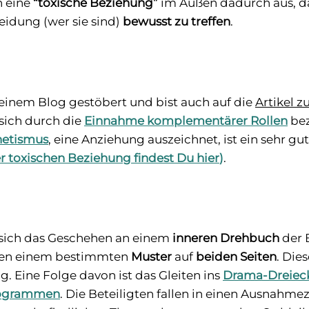
h eine
“toxische Beziehung”
im Außen dadurch aus, das
idung (wer sie sind)
bewusst zu treffen
.
meinem Blog gestöbert und bist auch auf die
Artikel z
sich durch die
Einnahme komplementärer Rollen
bez
etismus
, eine Anziehung auszeichnet, ist ein sehr gut
r toxischen Beziehung findest Du hier
)
.
 sich das Geschehen an einem
inneren Drehbuch
der 
gen einem bestimmten
Muster
auf
beiden Seiten
. Die
 Eine Folge davon ist das Gleiten ins
Drama-Dreieck
programmen
. Die Beteiligten fallen in einen Ausnah