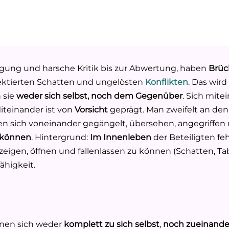
gung und harsche Kritik bis zur Abwertung, haben
Brüc
flektierten Schatten und ungelösten
Konflikten
. Das wir
 sie
weder sich selbst, noch dem Gegenüber
. Sich mit
 Miteinander ist von
Vorsicht
geprägt. Man zweifelt an de
len sich voneinander gegängelt, übersehen, angegriffen 
u können
. Hintergrund:
Im Innenleben
der Beteiligten feh
t zeigen, öffnen und fallenlassen zu können (Schatten, Ta
ähigkeit.
nnen sich weder
komplett zu sich selbst
,
noch zueinande