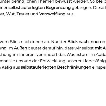
arunter befindlichen Themen bewusst werden. So blei
einer
selbst auferlegten Begrenzung
gefangen. Diese 
er, Wut, Trauer
und
Verzweiflung
aus.
 vom Blick nach innen ab. Nur der
Blick nach innen
er
hung
im
Außen
deutet darauf hin, dass wir selbst
mit A
iehung im Inneren, verhindert das Wachstum im Auß
nn sie uns von der Entwicklung unserer Liebesfähig
n Käfig aus
selbstauferlegten Beschränkungen
einsper