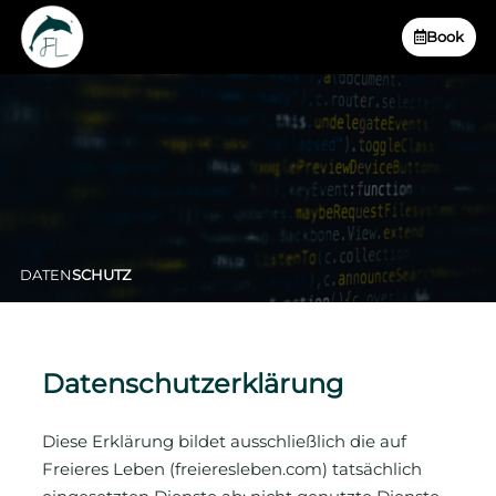
Book
DATEN
SCHUTZ
Datenschutzerklärung
Diese Erklärung bildet ausschließlich die auf
Freieres Leben (freieresleben.com) tatsächlich