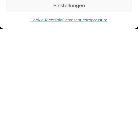
Einstellungen
Impressum
Cookie-Richtlinie
Datenschutz
Impressum
Datenschutz
Allgemeine Geschäftsbedingungen – AGB
Widerruf
Urheberrecht
Cookie-Richtlinie (EU)
Freieres Leben ist ein Projekt der psySOULogy LLC
All rights reserved © 2023